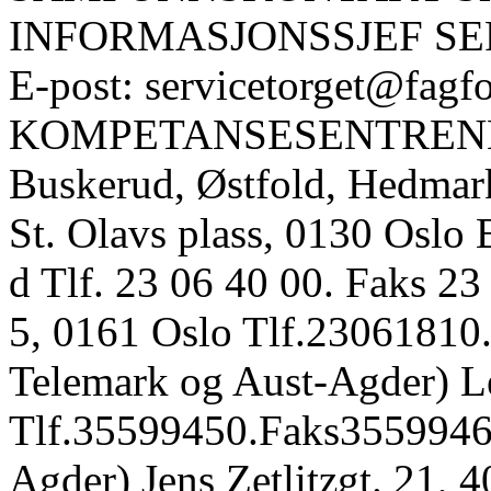
INFORMASJONSSJEF SERV
E-post: servicetorget@fagf
KOMPETANSESENTRENE Øs
Buskerud, Østfold, Hedmar
St. Olavs plass, 0130 Oslo 
d Tlf. 23 06 40 00. Faks 23
5, 0161 Oslo Tlf.23061810
Telemark og Aust-Agder) Le
Tlf.35599450.Faks35599469
Agder) Jens Zetlitzgt. 21, 