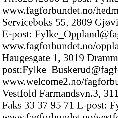
www.fagforbundet.no/hedm
Serviceboks 55, 2809 Gjø
E-post: Fylke_Oppland@fa
www.fagforbundet.no/oppl
Haugesgate 1, 3019 Dramm
post:Fylke_Buskerud@fagf
www.welcome2.no/fagforbu
Vestfold Farmandsvn.3, 311
Faks 33 37 95 71 E-post: 
www.fagforbundet.no/vestf