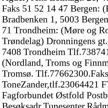
Faks 51 52 14 47 Bergen: 
Bradbenken 1, 5003 Bergen 
71 Trondheim: (Møre og Ro
Trøndelag) Dronningens gt.
7408 Trondheim Tlf.73874
(Nordland, Troms og Finnm
Tromsø. Tlf.77662300.Fak
ToneZander,tlf.230644
Fagforbundet Østfold Post
Besøksadr.Tunesenter,Rådm