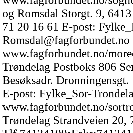
og Romsdal Storgt. 9, 6413
71 20 16 61 E-post: Fylke
Romsdal@fagforbundet.no
www.fagforbundet.no/moreo
Trøndelag Postboks 806 S
Besøksadr. Dronningensgt
E-post: Fylke_Sor-Trondel
www.fagforbundet.no/sortr
Trøndelag Strandveien 20, 