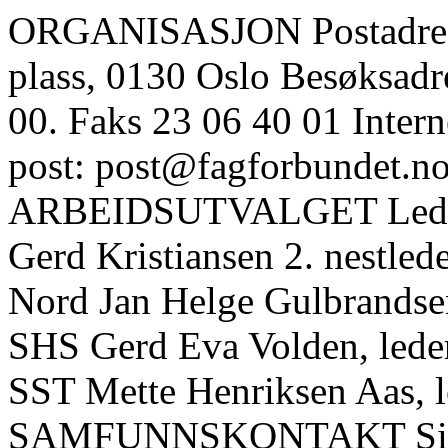
ORGANISASJON Postadresse
plass, 0130 Oslo Besøksadre
00. Faks 23 06 40 01 Inter
post: post@fagforbundet.no
ARBEIDSUTVALGET Leder: 
Gerd Kristiansen 2. nestled
Nord Jan Helge Gulbrandsen 
SHS Gerd Eva Volden, lede
SST Mette Henriksen Aas
SAMFUNNSKONTAKT Siri Ba