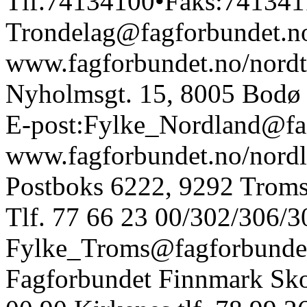
Tlf.74134100•Faks:741341
Trondelag@fagforbundet.n
www.fagforbundet.no/nordt
Nyholmsgt. 15, 8005 Bodø
E-post:Fylke_Nordland@fa
www.fagforbundet.no/nord
Postboks 6222, 9292 Troms
Tlf. 77 66 23 00/302/306/3
Fylke_Troms@fagforbundet
Fagforbundet Finnmark Skol