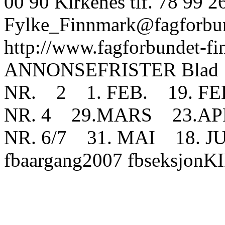
00 90 Kirkenes tlf. 78 99 2
Fylke_Finnmark@fagforbu
http://www.fagforbundet-fi
ANNONSEFRISTER Blad A
NR. 2 1. FEB. 19. F
NR. 4 29.MARS 23.AP
NR. 6/7 31. MAI 18. JUN
fbaargang2007 fbseksjonK