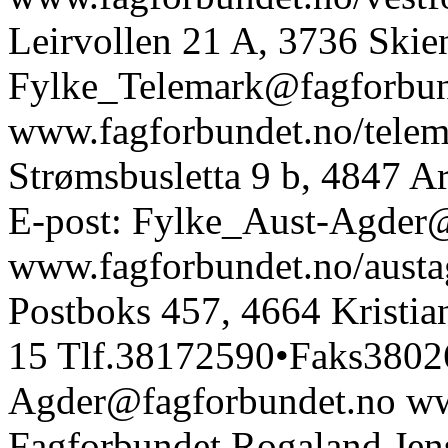
Leirvollen 21 A, 3736 Skie
Fylke_Telemark@fagforbun
www.fagforbundet.no/telem
Strømsbusletta 9 b, 4847 
E-post: Fylke_Aust-Agder
www.fagforbundet.no/austa
Postboks 457, 4664 Kristia
15 Tlf.38172590•Faks38026
Agder@fagforbundet.no ww
Fagforbundet Rogaland Jens