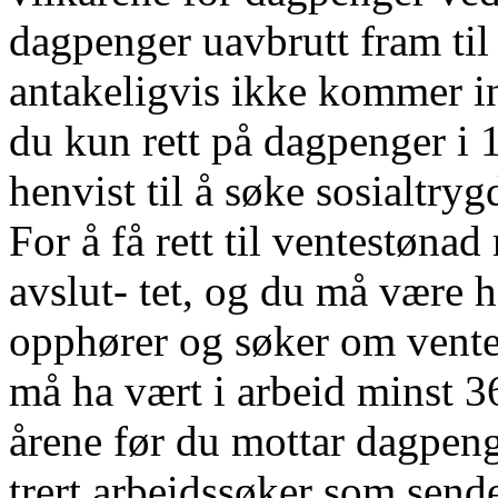
dagpenger uavbrutt fram til 
antakeligvis ikke kommer i
du kun rett på dagpenger i 1
henvist til å søke sosialtry
For å få rett til ventestøn
avslut- tet, og du må være h
opphører og søker om ventes
må ha vært i arbeid minst 36
årene før du mottar dagpenge
trert arbeidssøker som send