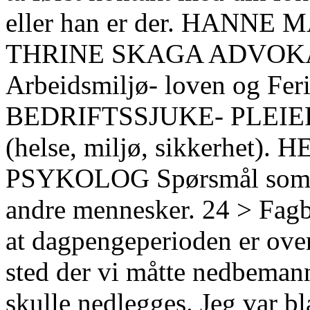
eller han er der. HANNE
THRINE SKAGA ADVOKAT Ak
Arbeidsmiljø- loven og
BEDRIFTSSJUKE- PLEIER E
(helse, miljø, sikkerhe
PSYKOLOG Spørsmål som an
andre mennesker. 24 > Fagbl
at dagpengeperioden er ov
sted der vi måtte nedbeman
skulle nedlegges. Jeg var b