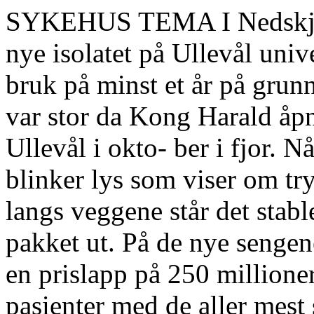
SYKEHUS TEMA I Nedskjær
nye isolatet på Ullevål unive
bruk på minst et år på gru
var stor da Kong Harald åpne
Ullevål i okto- ber i fjor. N
blinker lys som viser om tr
langs veggene står det stabl
pakket ut. På de nye sengene 
en prislapp på 250 millioner
pasienter med de aller mes