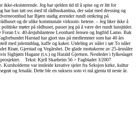
-eksisterende. Jeg har sjelden tid til å spise og er litt for
ag har han tatt oss med til rådhuskantina, der salat med dressing og
hovedverneombud har Bjørn stadig ærender rundt omkring på
 rådhuset og de ulike kommunale virksom- hetene. – Jeg liker ikke å
politiske møter på rådhuset, passer jeg på å være der rundt lunsjtider.
ran f.v. 40-årsjubilantene Leonhard Jensen og Ingfrid Lamo. Bak
Fagforbundet Harstad har gjort stas på medlemmer som har 40 års
ll med julemiddag, kaffe og kaker. Utdeling av nåler i sør To nåler
et Risør, Gjerstad og Vegårshei. De glade mottakerne av 25-årsnåler
vis Sigbjørn Hagane (t.v.) og Harald Gjertsen. Nestleder i fylkeslaget
e prosjektet. Tekst: Kjell Skarheim 56 > Fagbladet 3/2007
Kursholderne var innleide kreative sjeler fra Seksjon kirke, kultur
røt og fenalår. Dette ble en suksess som vi må gjenta til neste år.