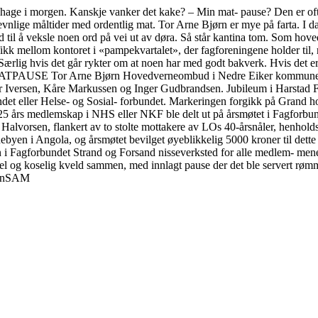
e i morgen. Kanskje vanker det kake? – Min mat- pause? Den er ofte ikke
e jevnlige måltider med ordentlig mat. Tor Arne Bjørn er mye på farta. I d
tid til å veksle noen ord på vei ut av døra. Så står kantina tom. Som 
fikk mellom kontoret i «pampekvartalet», der fagforeningene holder til,
Særlig hvis det går rykter om at noen har med godt bakverk. Hvis det er 
MATPAUSE Tor Arne Bjørn Hovedverneombud i Nedre Eiker kommune Fo
ar Iversen, Kåre Markussen og Inger Gudbrandsen. Jubileum i Harstad 
 eller Helse- og Sosial- forbundet. Markeringen forgikk på Grand hote
5 års medlemskap i NHS eller NKF ble delt ut på årsmøtet i Fagforbund
Halvorsen, flankert av to stolte mottakere av LOs 40-årsnåler, henholds
ebyen i Angola, og årsmøtet bevilget øyeblikkelig 5000 kroner til dett
i Fagforbundet Strand og Forsand nisseverksted for alle medlem- mene. 
el og koselig kveld sammen, med innlagt pause der det ble servert rømmeg
sjonSAM