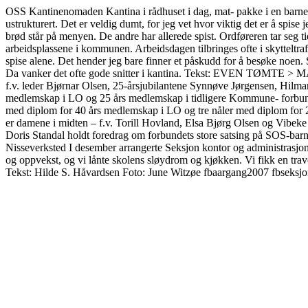
OSS Kantinenomaden Kantina i rådhuset i dag, mat- pakke i en barnehag
ustrukturert. Det er veldig dumt, for jeg vet hvor viktig det er å spis
brød står på menyen. De andre har allerede spist. Ordføreren tar seg 
arbeidsplassene i kommunen. Arbeidsdagen tilbringes ofte i skytteltra
spise alene. Det hender jeg bare finner et påskudd for å besøke noen. 
Da vanker det ofte gode snitter i kantina. Tekst: EVEN TØMTE > 
f.v. leder Bjørnar Olsen, 25-årsjubilantene Synnøve Jørgensen, Hilm
medlemskap i LO og 25 års medlemskap i tidligere Kommune- forbundet
med diplom for 40 års medlemskap i LO og tre nåler med diplom for 2
er damene i midten – f.v. Torill Hovland, Elsa Bjørg Olsen og Vibeke 
Doris Standal holdt foredrag om forbundets store satsing på SOS-barn
Nisseverksted I desember arrangerte Seksjon kontor og administrasjon 
og oppvekst, og vi lånte skolens sløydrom og kjøkken. Vi fikk en trav
Tekst: Hilde S. Håvardsen Foto: June Witzøe fbaargang2007 fbsek