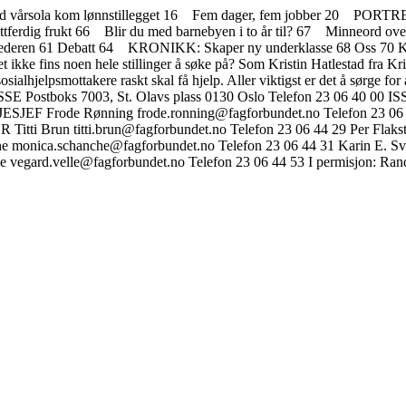
årsola kom lønnstillegget 16 Fem dager, fem jobber 20 PORTRET
rdig frukt 66 Blir du med barnebyen i to år til? 67 Minneord 
lederen 61 Debatt 64 KRONIKK: Skaper ny underklasse 68 Oss 70 
ns noen hele stillinger å søke på? Som Kristin Hatlestad fra Kristia
alhjelpsmottakere raskt skal få hjelp. Aller viktigst er det å sørge for 
ESSE Postboks 7003, St. Olavs plass 0130 Oslo Telefon 23 06 4
SJESJEF Frode Rønning frode.ronning@fagforbundet.no Telefon 2
ti Brun titti.brun@fagforbundet.no Telefon 23 06 44 29 Per Flaksta
he monica.schanche@fagforbundet.no Telefon 23 06 44 31 Karin E. S
 vegard.velle@fagforbundet.no Telefon 23 06 44 53 I permisjon: Rand