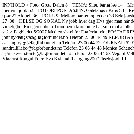
INNHOLD > Foto: Greta Dalen 8 TEMA: Slipp barna løs 14 Med v
mer enn jobb 52 FOTOREPORTASJEN: Gatelangs i Paris 58 Rettfe
spør 27 Aktuelt 36 FOKUS: Mellom barken og veden 38 Seksjons
27–38 HELSE OG SOSIAL Ny jobb hver dag Hva gjør man når det ikke fi
virkelighet En egen enhet i Trondheim kommune har som mål at alle sosi
> 2 > Fagbladet 5/2007 Medlemsblad for Fagforbundet POSTADR
johnny.daugstad@fagforbundet.no Telefon 23 06 44 49 REPORTA
aaslaug.rygg@fagforbundet.no Telefon 23 06 44 72 JOURNALISTER Tit
sandra.lillebo@fagforbundet.no Telefon 23 06 44 48 Monica Schanc
Tømte even.tomte@fagforbundet.no Telefon 23 06 44 68 Vegard Velle
Vigerust Rangul Foto: Eva Kylland fbaargang2007 fbseksjonHEL