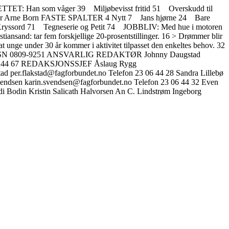
TET: Han som våger 39 Miljøbevisst fritid 51 Overskudd til
over Arne Born FASTE SPALTER 4 Nytt 7 Jans hjørne 24 Bare
Kryssord 71 Tegneserie og Petit 74 JOBBLIV: Med hue i motoren
nsand: tar fem forskjellige 20-prosentstillinger. 16 > Drømmer blir
at unge under 30 år kommer i aktivitet tilpasset den enkeltes behov. 32
0 00 ISSN 0809-9251 ANSVARLIG REDAKTØR Johnny Daugstad
3 06 44 67 REDAKSJONSSJEF Åslaug Rygg
d per.flakstad@fagforbundet.no Telefon 23 06 44 28 Sandra Lillebø
vendsen karin.svendsen@fagforbundet.no Telefon 23 06 44 32 Even
i Bodin Kristin Salicath Halvorsen An C. Lindstrøm Ingeborg