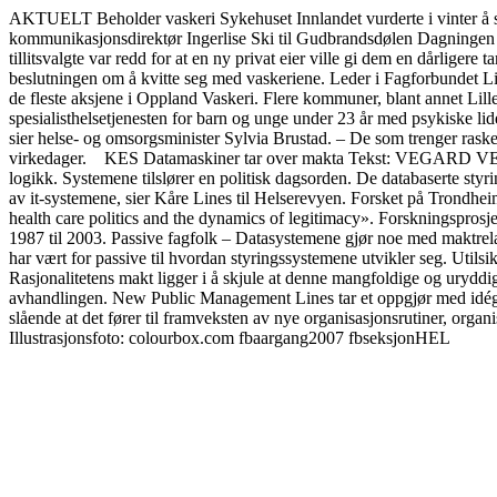
AKTUELT Beholder vaskeri Sykehuset Innlandet vurderte i vinter å se
kommunikasjonsdirektør Ingerlise Ski til Gudbrandsdølen Dagningen 
tillitsvalgte var redd for at en ny privat eier ville gi dem en dårligere
beslutningen om å kvitte seg med vaskeriene. Leder i Fagforbundet Lil
de fleste aksjene i Oppland Vaskeri. Flere kommuner, blant annet Li
spesialisthelsetjenesten for barn og unge under 23 år med psykiske li
sier helse- og omsorgsminister Sylvia Brustad. – De som trenger raskere hj
virkedager. KES Datamaskiner tar over makta Tekst: VEGARD VELLE 2
logikk. Systemene tilslører en politisk dagsorden. De databaserte sty
av it-systemene, sier Kåre Lines til Helserevyen. Forsket på Trond
health care politics and the dynamics of legitimacy». Forskningspros
1987 til 2003. Passive fagfolk – Datasystemene gjør noe med maktrela
har vært for passive til hvordan styringssystemene utvikler seg. Utilsikt
Rasjonalitetens makt ligger i å skjule at denne mangfoldige og uryddig
avhandlingen. New Public Management Lines tar et oppgjør med idégru
slående at det fører til framveksten av nye organisasjonsrutiner, organ
Illustrasjonsfoto: colourbox.com fbaargang2007 fbseksjonHEL