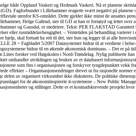
lge både Oppland Vaskeri og Hedmark Vaskeri. Nå er planene skrinlagt
(GD). Fagforbundet i Lillehammer reagerte svært negativt på planene 
 tariffavtale utenfor KS-området. Dette gjelder ikke minst de ansattes pen
lehammer, Helge Galtrud, sier til GD at han er fornøyd og lettet over a
llehammer og Gausdal, er medeiere. Tekst: PER FLAKSTAD Garantert kort
delser eller rusmiddelavhengighet. – Ventetiden på behandling varierer 
elp, skal fortsatt ha rett til det, sier hun og legger til at alle henvisni
8 > Fagbladet 5/2007 Datasystemer bidrar til at verdiene i helse- 
ringssystemene bidrar til en økende økonomisk dominans. – Det er på ti
heim Lines forsker ved Høgskolen i Nord-Trøndelag. Nylig publiserte h
jektet omhandler utviklingen og bruken av et databasert informasjonssy
sjonene som fins i organisasjonen og forskyver tyngdepunktet vekk fra 
ede effekter – Organisasjonsendringer drevet ut fra rasjonelle normer er f
e delen av organisert virksomhet ikke diskuteres. De politiske dimensjone
nnlaget for de økonomiinspirerte it-systemene – New Public Management
isasjonsenheter og stillinger. Dette er et kostnadskrevende prosjekt hvo