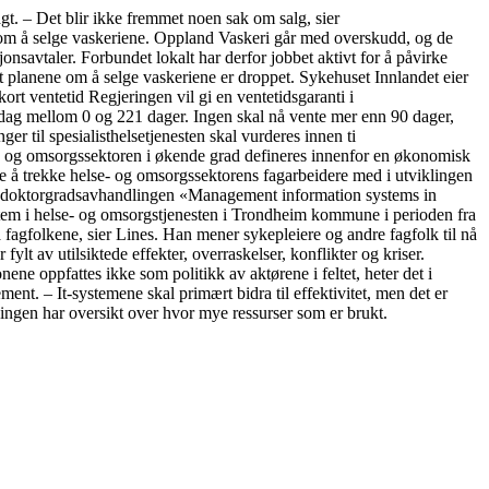
. – Det blir ikke fremmet noen sak om salg, sier
om å selge vaskeriene. Oppland Vaskeri går med overskudd, og de
sjonsavtaler. Forbundet lokalt har derfor jobbet aktivt for å påvirke
t planene om å selge vaskeriene er droppet. Sykehuset Innlandet eier
 ventetid Regjeringen vil gi en ventetidsgaranti i
i dag mellom 0 og 221 dager. Ingen skal nå vente mer enn 90 dager,
nger til spesialisthelsetjenesten skal vurderes innen ti
og omsorgssektoren i økende grad defineres innenfor en økonomisk
de å trekke helse- og omsorgssektorens fagarbeidere med i utviklingen
an doktorgradsavhandlingen «Management information systems in
stem i helse- og omsorgstjenesten i Trondheim kommune i perioden fra
fagfolkene, sier Lines. Han mener sykepleiere og andre fagfolk til nå
ylt av utilsiktede effekter, overraskelser, konflikter og kriser.
ne oppfattes ikke som politikk av aktørene i feltet, heter det i
. – It-systemene skal primært bidra til effektivitet, men det er
r ingen har oversikt over hvor mye ressurser som er brukt.