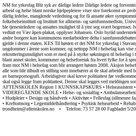
NM for yrkesfag Blir syk av dårlige ledere Dårlige ledere og forventn
arbeid og helse blant norske hjelpepleiere viser stor forekomst av pr
dårlig ledelse, manglende veiledning og for få ansatte øker symptomni
folkehelseinstitutt og Institutt for allmenn- og samfunnsmedisin, Unive
ble tjenesteledere og ansattes mulighet til å ytre seg svært begrenset. 
vedtatt en Vær åpen-plakat, opplyser Johansen. Oslo byråd understrek
andre borgere kan kommunens medarbeidere delta i samfunnsdebatten og
gjelde i denne etaten. KES Til høsten er det NM for yrkesfag i Stavan
ungdommer i årene som kommer, og nettopp NM i helsefag kan vise seg å
rekrutteringsmulighet som er med på å styrke søkningen til helsefag i t
blant annet skoler, kommuner og helseforetak fra hvert fylke for å spr
fram mot NM i helsefag som blir arrangert høsten 2008. Aksjon helsef
alle som blir tilbudt en stilling som innebærer at de skal arbeide med 
av barnepornografi. Arbeidsgiver skal kreve politiattest før vedkommen
skal også legge fram politiattest. Denne skal legges ved meldinge
AFTENSKOLEN Region 1 KUNNSKAPSKURS • Helseassistent • Kommun
VIDEREGÅENDE SKOLE • Helse- og sosialfag • Ambulansearbeider • B
• Hudpleier • Design og håndverk • Aktivitør • Fellesfag (allmenn
• Kreftomsorg • Legemiddelhåndtering • Psykisk helsearbeid • Rehab
trondheim@aftenskolen.no • Telefon: 73 57 28 00 Fagbladet 5/2