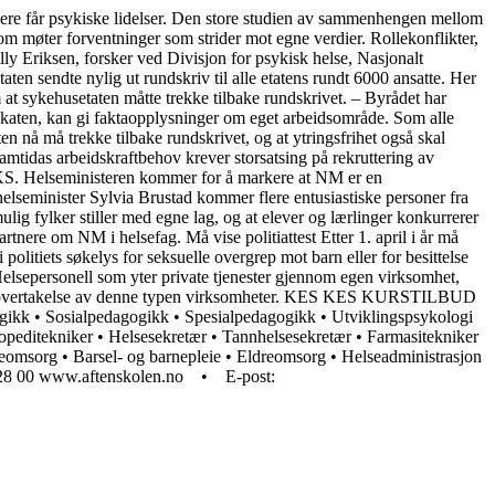
leiere får psykiske lidelser. Den store studien av sammenhengen mellom
om møter forventninger som strider mot egne verdier. Rollekonflikter,
ly Eriksen, forsker ved Divisjon for psykisk helse, Nasjonalt
ten sendte nylig ut rundskriv til alle etatens rundt 6000 ansatte. Her
om at sykehusetaten måtte trekke tilbake rundskrivet. – Byrådet har
lakaten, kan gi faktaopplysninger om eget arbeidsområde. Som alle
 nå må trekke tilbake rundskrivet, og at ytringsfrihet også skal
amtidas arbeidskraftbehov krever storsatsing på rekruttering av
il KS. Helseministeren kommer for å markere at NM er en
 helseminister Sylvia Brustad kommer flere entusiastiske personer fra
lig fylker stiller med egne lag, og at elever og lærlinger konkurrerer
ere om NM i helsefag. Må vise politiattest Etter 1. april i år må
politiets søkelys for seksuelle overgrep mot barn eller for besittelse
 Helsepersonell som yter private tjenester gjennom egen virksomhet,
eller overtakelse av denne typen virksomheter. KES KES KURSTILBUD
• Sosialpedagogikk • Spesialpedagogikk • Utviklingspsykologi
ditekniker • Helsesekretær • Tannhelsesekretær • Farmasitekniker
msorg • Barsel- og barnepleie • Eldreomsorg • Helseadministrasjon
 57 28 00 www.aftenskolen.no • E-post: