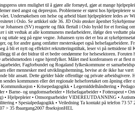
ingspress uten mulighet til å gjøre alle fornøyd, gjør at mange hjelpep
oblemer med angst og depresjon. Problemene er størst hos hjelpepleiere s
vået. Undersøkelsen om helse og arbeid blant hjelpepleiere ledes av Wil
rsitetet i Oslo. Se artikkel side 36. JD Oslo ønsker åpenhet Sykehjemseta
Ivar Johansen (SV) reagerte og fikk flertall i Oslo byråd for et forslag 
er i sitt vedtak at alle kommunens medarbeidere, ifølge den vedtatte p
 uttale seg på egne vegne. Johansen syns det er bra at sykehjemsetaten
ger, og for andre gang omfatter mesterskapet også helsefagarbeidere. Fr
 bli et nytt og effektivt rekrutteringstiltak, leser vi på nettsidene t
illegg til at det bidrar til et bedre omdømme for helsesektoren. Foruten
e arbeidsmetoden i egne hjemfylker. Målet med konferansen er at flest mu
agarbeider, Fagforbundet og Rogaland fylkeskommune er samarbeidspartn
barn eller mennesker med utviklingshemning, bevise at de ikke har vært i 
de blir ansatt. Dette gjelder både offentlige og private arbeidsgivere.
n som sendes kommunen eller det regionale helseforetaket om åpning 
ikasjon • Krisepedagogikk • Legemiddelhåndtering • Pedagogikk 
arne- og ungdomsarbeider • Helsefagarbeider • Fotterapeut • Ortope
e fag) • Hjelpepleier • Omsorgsarbeider VIDEREUTDANNING • Autismeo
ilitering • Spesialpedagogikk • Veiledning Ta kontakt på telefon 73
007 > 35 fbaargang2007 fbseksjonHEL