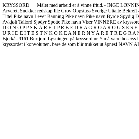
KRYSSORD «Målet med arbeid er å vinne fritid.» INGE LØNNING B
Arverett Snekker redskap Ille Grov Oppstuss Sverige Uttalte Bekreft -
Tittel Pike navn Lever Banning Pike navn Pike navn Byrde Spydig Dy
Avkjølt Tallord Sjødyr Spotte Pike navn Viser VINNERE av krysso
D O N O P P S K Å R E T P R B E D R A G R O A R O G S E S E A
U R I D E I T E S T N K O K E A N E R N Y Å R E T R E G R A N G L
Bjerkås 9161 Burfjord Løsningen på kryssord nr. 5 må være hos oss i
kryssordet i konvolutten, bare de som blir trukket ut åpne