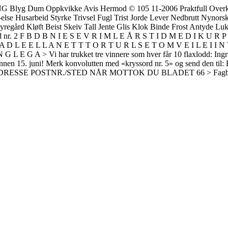
lyg Dum Oppkvikke Avis Hermod © 105 11-2006 Praktfull Overklass
else Husarbeid Styrke Trivsel Fugl Trist Jorde Lever Nedbrutt Nynorsk 
regård Kløft Beist Skeiv Tall Jente Glis Klok Binde Frost Antyde Lu
rd nr. 2 F B D B N I E S E V R I M L E Å R S T I D M E D I K U R
 D L E E L L A N E T T T O R T U R L S E T O M V E I L E I I N
 E G A > Vi har trukket tre vinnere som hver får 10 flaxlodd: Ingr
nnen 15. juni! Merk konvolutten med «kryssord nr. 5» og send den til
s! NAVN ADRESSE POSTNR./STED NÅR MOTTOK DU BLADET 66 > Fagbl