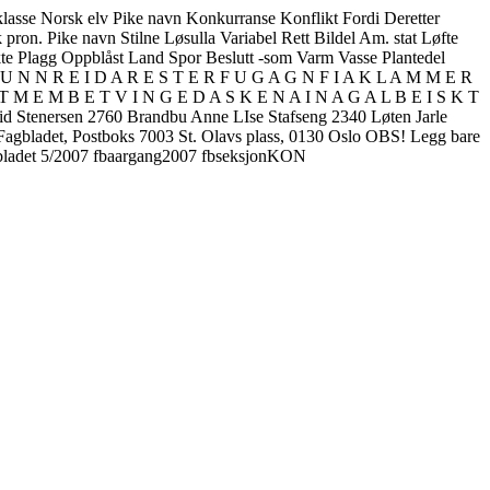
e Norsk elv Pike navn Konkurranse Konflikt Fordi Deretter
pron. Pike navn Stilne Løsulla Variabel Rett Bildel Am. stat Løfte
kte Plagg Oppblåst Land Spor Beslutt -som Varm Vasse Plantedel
 P U N N R E I D A R E S T E R F U G A G N F I A K L A M M E R
 T M E M B E T V I N G E D A S K E N A I N A G A L B E I S K T
id Stenersen 2760 Brandbu Anne LIse Stafseng 2340 Løten Jarle
: Fagbladet, Postboks 7003 St. Olavs plass, 0130 Oslo OBS! Legg bare
adet 5/2007 fbaargang2007 fbseksjonKON