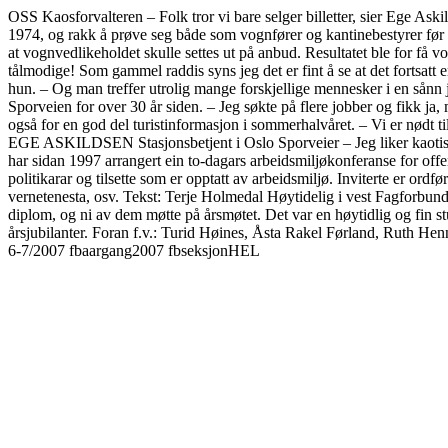
OSS Kaosforvalteren – Folk tror vi bare selger billetter, sier Ege Aski
1974, og rakk å prøve seg både som vognfører og kantinebestyrer før hu
at vognvedlikeholdet skulle settes ut på anbud. Resultatet ble for få v
tålmodige! Som gammel raddis syns jeg det er fint å se at det fortsatt er 
hun. – Og man treffer utrolig mange forskjellige mennesker i en sånn job
Sporveien for over 30 år siden. – Jeg søkte på flere jobber og fikk ja
også for en god del turistinformasjon i sommerhalvåret. – Vi er nødt
EGE ASKILDSEN Stasjonsbetjent i Oslo Sporveier – Jeg liker kaoti
har sidan 1997 arrangert ein to-dagars arbeidsmiljøkonferanse for offe
politikarar og tilsette som er opptatt av arbeidsmiljø. Inviterte er ordf
vernetenesta, osv. Tekst: Terje Holmedal Høytidelig i vest Fagforbun
diplom, og ni av dem møtte på årsmøtet. Det var en høytidlig og fin 
årsjubilanter. Foran f.v.: Turid Høines, Åsta Rakel Førland, Ruth H
6-7/2007 fbaargang2007 fbseksjonHEL