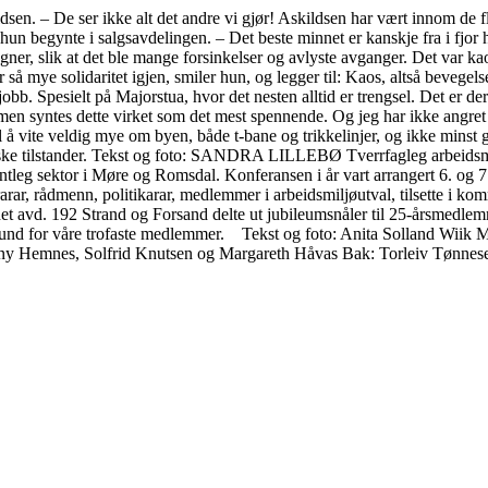
ldsen. – De ser ikke alt det andre vi gjør! Askildsen har vært innom de 
n begynte i salgsavdelingen. – Det beste minnet er kanskje fra i fjor h
ogner, slik at det ble mange forsinkelser og avlyste avganger. Det var ka
så mye solidaritet igjen, smiler hun, og legger til: Kaos, altså bevegelse, 
b. Spesielt på Majorstua, hvor det nesten alltid er trengsel. Det er der 
, men syntes dette virket som det mest spennende. Og jeg har ikke angret
 til å vite veldig mye om byen, både t-bane og trikkelinjer, og ikke m
ske tilstander. Tekst og foto: SANDRA LILLEBØ Tverrfagleg arbeids
ntleg sektor i Møre og Romsdal. Konferansen i år vart arrangert 6. og 7. 
ørarar, rådmenn, politikarar, medlemmer i arbeidsmiljøutval, tilsette i kom
det avd. 192 Strand og Forsand delte ut jubileumsnåler til 25-årsmedl
stund for våre trofaste medlemmer. Tekst og foto: Anita Solland Wiik M
enny Hemnes, Solfrid Knutsen og Margareth Håvas Bak: Torleiv Tønnese