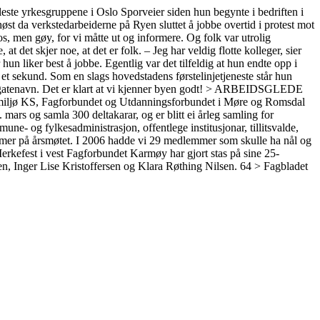
fleste yrkesgruppene i Oslo Sporveier siden hun begynte i bedriften i
øst da verkstedarbeiderne på Ryen sluttet å jobbe overtid i protest mot
os, men gøy, for vi måtte ut og informere. Og folk var utrolig
at det skjer noe, at det er folk. – Jeg har veldig flotte kolleger, sier
hun liker best å jobbe. Egentlig var det tilfeldig at hun endte opp i
 et sekund. Som en slags hovedstadens førstelinjetjeneste står hun
inst gatenavn. Det er klart at vi kjenner byen godt! > ARBEIDSGLEDE
miljø KS, Fagforbundet og Utdanningsforbundet i Møre og Romsdal
mars og samla 300 deltakarar, og er blitt ei årleg samling for
mune- og fylkesadministrasjon, offentlege institusjonar, tillitsvalde,
emmer på årsmøtet. I 2006 hadde vi 29 medlemmer som skulle ha nål og
erkefest i vest Fagforbundet Karmøy har gjort stas på sine 25-
n, Inger Lise Kristoffersen og Klara Røthing Nilsen. 64 > Fagbladet