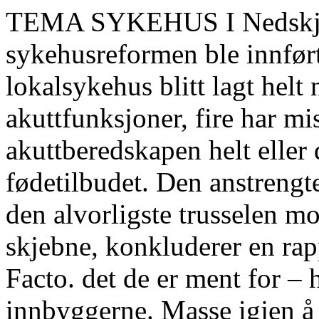
TEMA SYKEHUS I Nedskjær
sykehusreformen ble innført
lokalsykehus blitt lagt helt 
akuttfunksjoner, fire har mi
akuttberedskapen helt eller 
fødetilbudet. Den anstreng
den alvorligste trusselen m
skjebne, konkluderer en rap
Facto. det de er ment for – h
innbyggerne. Masse igjen å 