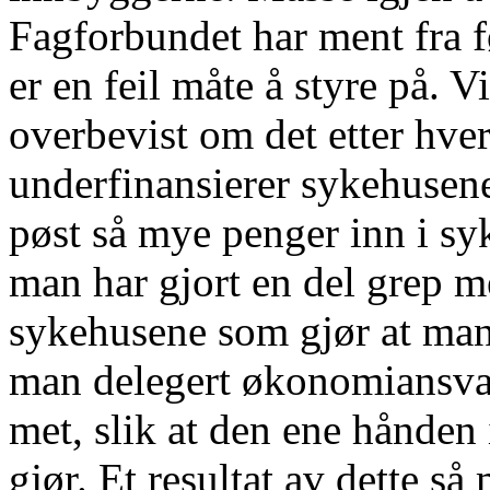
Fagforbundet har ment fra f
er en feil måte å styre på. V
overbevist om det etter hvert
underfinansierer sykehusene
pøst så mye penger inn i sy
man har gjort en del grep m
sykehusene som gjør at man 
man delegert økonomiansvar
met, slik at den ene hånden
gjør. Et resultat av dette s