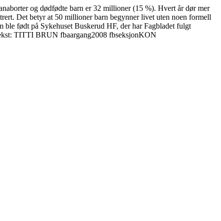
ntanaborter og dødfødte barn er 32 millioner (15 %). Hvert år dør mer
trert. Det betyr at 50 millioner barn begynner livet uten noen formell
dem ble født på Sykehuset Buskerud HF, der har Fagbladet fulgt
ekst: TITTI BRUN fbaargang2008 fbseksjonKON