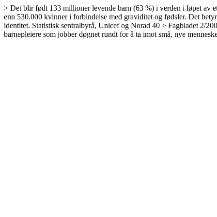
> Det blir født 133 millioner levende barn (63 %) i verden i løpet av e
enn 530.000 kvinner i forbindelse med graviditet og fødsler. Det betyr 
identitet. Statistisk sentralbyrå, Unicef og Norad 40 > Fagbladet 2/2
barnepleiere som jobber døgnet rundt for å ta imot små, ny