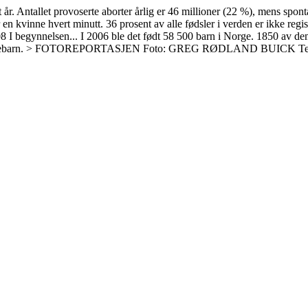
t år. Antallet provoserte aborter årlig er 46 millioner (22 %), mens spo
en kvinne hvert minutt. 36 prosent av alle fødsler i verden er ikke regis
008 I begynnelsen... I 2006 ble det født 58 500 barn i Norge. 1850 av 
e menneskebarn. > FOTOREPORTASJEN Foto: GREG RØDLAND BUICK T