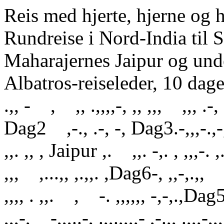
Reis med hjerte, hjerne og 
Rundreise i Nord-India til S
Maharajernes Jaipur og und
Albatros-reiseleder, 10 dager .-
.,, - , ,, .,,,,-, ,, ,,, ,,, .-, ,
Dag2 ,-., .-, -, Dag3.-,,,-.,-,
,,. ,, , Jaipur ,. ,,. -,. , ,,,-. ,.
,,, ,...,, ,.,,. ,Dag6-, ,,-,.
,,,, . ,,. , -. ,,,,,, -,-,.,Dag5
,,,-, -,,,..-, .,,.,,,,- ,-.,, .,,